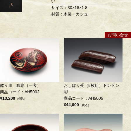
い
サイズ：30×18×1.8
材質：木製・カシュ
お問い合せ
銘々皿 鯛彫（一客）
おしぼり受（5枚組）トントン
商品コード：AH5002
彫
¥13,200
商品コード：AH5005
（税込）
¥44,000
（税込）