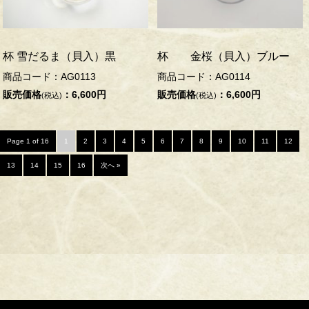
杯 雪だるま（貝入）黒
杯 金桜（貝入）ブルー
商品コード：AG0113
商品コード：AG0114
販売価格
：6,600円
販売価格
：6,600円
(税込)
(税込)
Page 1 of 16
1
2
3
4
5
6
7
8
9
10
11
12
13
14
15
16
次へ »