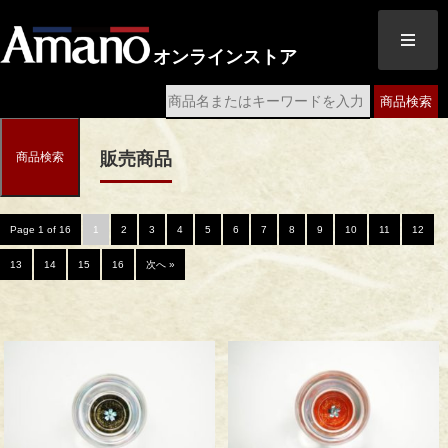
オンラインストア
商品検索
販売商品
商品検索
Page 1 of 16
1
2
3
4
5
6
7
8
9
10
11
12
13
14
15
16
次へ »