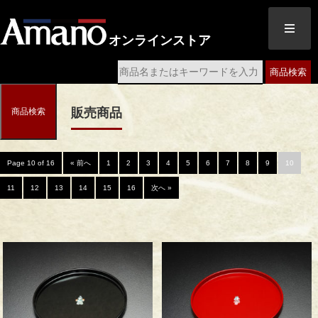
オンラインストア
商品検索
販売商品
商品検索
Page 10 of 16
« 前へ
1
2
3
4
5
6
7
8
9
10
11
12
13
14
15
16
次へ »