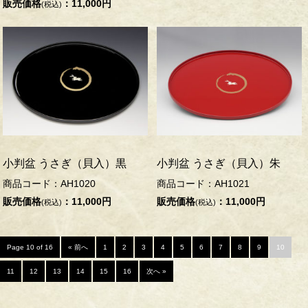
販売価格
：11,000円
(税込)
小判盆 うさぎ（貝入）黒
小判盆 うさぎ（貝入）朱
商品コード：AH1020
商品コード：AH1021
販売価格
：11,000円
販売価格
：11,000円
(税込)
(税込)
Page 10 of 16
« 前へ
1
2
3
4
5
6
7
8
9
10
11
12
13
14
15
16
次へ »