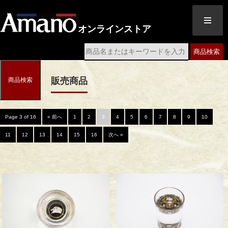
オンラインストア
商品検索
販売商品
商品検索
Page 3 of 16
« 前へ
1
2
3
4
5
6
7
8
9
10
11
12
13
14
15
16
次へ »