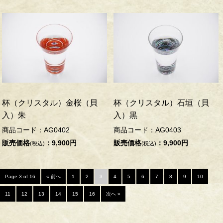
杯（クリスタル）金桜（貝
杯（クリスタル）石垣（貝
入）朱
入）黒
商品コード：AG0402
商品コード：AG0403
販売価格
：9,900円
販売価格
：9,900円
(税込)
(税込)
Page 3 of 16
« 前へ
1
2
3
4
5
6
7
8
9
10
11
12
13
14
15
16
次へ »