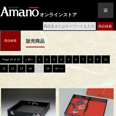
オンラインストア
商品検索
販売商品
商品検索
Page 15 of 16
« 前へ
1
2
3
4
5
6
7
8
9
10
11
12
13
14
15
16
次へ »