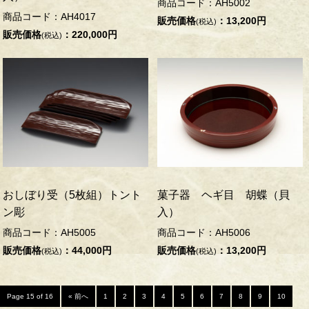
商品コード：AH5002
商品コード：AH4017
販売価格
：13,200円
(税込)
販売価格
：220,000円
(税込)
おしぼり受（5枚組）トント
菓子器 ヘギ目 胡蝶（貝
ン彫
入）
商品コード：AH5005
商品コード：AH5006
販売価格
：44,000円
販売価格
：13,200円
(税込)
(税込)
Page 15 of 16
« 前へ
1
2
3
4
5
6
7
8
9
10