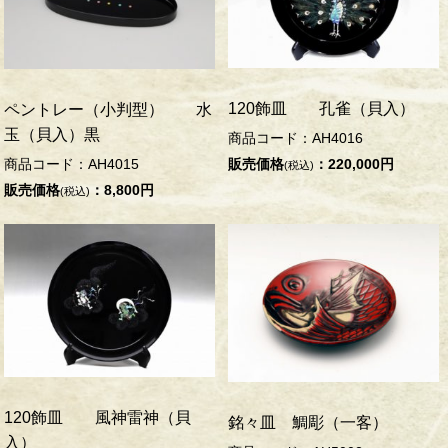
120飾皿 孔雀（貝入）
ペントレー（小判型） 水
玉（貝入）黒
商品コード：AH4016
商品コード：AH4015
販売価格
：220,000円
(税込)
販売価格
：8,800円
(税込)
120飾皿 風神雷神（貝
銘々皿 鯛彫（一客）
入）