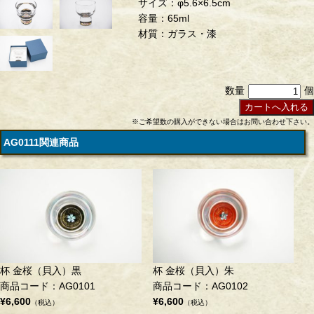
サイズ：φ5.6×6.5cm
容量：65ml
材質：ガラス・漆
数量
個
※ご希望数の購入ができない場合はお問い合わせ下さい。
AG0111関連商品
杯 金桜（貝入）黒
杯 金桜（貝入）朱
商品コード：AG0101
商品コード：AG0102
¥6,600
¥6,600
（税込）
（税込）