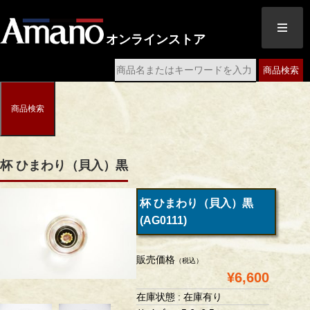
オンラインストア
商品検索
商品検索
杯 ひまわり（貝入）黒
杯 ひまわり（貝入）黒
(AG0111)
販売価格
（税込）
¥6,600
在庫状態 : 在庫有り