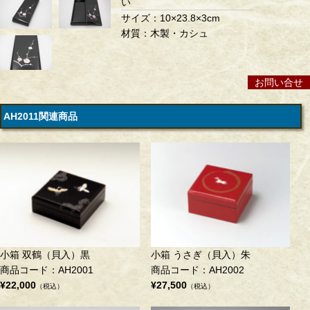
い
サイズ：10×23.8×3cm
材質：木製・カシュ
お問い合せ
AH2011関連商品
小箱 双鶴（貝入）黒
小箱 うさぎ（貝入）朱
商品コード：AH2001
商品コード：AH2002
¥22,000
¥27,500
（税込）
（税込）