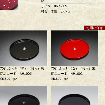
い
サイズ：Φ24×1.5
材質：木製・カシュ
お問い合せ
70丸盆 人形（男）（貝入）黒
70丸盆 人形（女）（貝入）朱
商品コード：AH1001
商品コード：AH1002
¥5,500
¥5,500
（税込）
（税込）